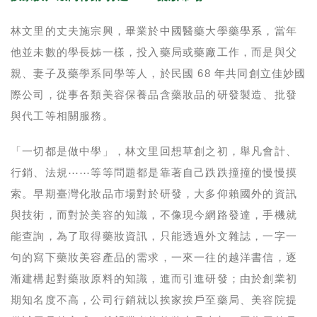
林文里的丈夫施宗興，畢業於中國醫藥大學藥學系，當年
他並未數的學長姊一樣，投入藥局或藥廠工作，而是與父
親、妻子及藥學系同學等人，於民國 68 年共同創立佳妙國
際公司，從事各類美容保養品含藥妝品的研發製造、批發
與代工等相關服務。
「一切都是做中學」，林文里回想草創之初，舉凡會計、
行銷、法規⋯⋯等等問題都是靠著自己跌跌撞撞的慢慢摸
索。早期臺灣化妝品市場對於研發，大多仰賴國外的資訊
與技術，而對於美容的知識，不像現今網路發達，手機就
能查詢，為了取得藥妝資訊，只能透過外文雜誌，一字一
句的寫下藥妝美容產品的需求，一來一往的越洋書信，逐
漸建構起對藥妝原料的知識，進而引進研發；由於創業初
期知名度不高，公司行銷就以挨家挨戶至藥局、美容院提