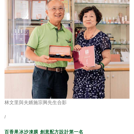
林文里與夫婿施宗興先生合影
/
百香果冰沙凍膜 創意配方設計第一名