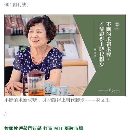
001創刊號」
不斷的求新求變， 才能跟得上時代腳步 —— 林文里
/
挨家挨戶敲門行銷 打造 MIT 藥妝市場