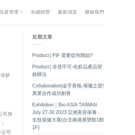
&品質管理
永續經營
最新消息
聯絡我們
近期文章
Product | PIF 需要從何開始?
Product | 非登不可-化粧品產品登
錄辦法
但佳妙
Collaboration|金手香氛-璀璨之星!
異業合作成功創香
Exhibition｜Bio ASIA TAIWAN
July 27-30 2023 亞洲美容保養．
公司按
生技保健大展(台北南港展覽館1館
M：
1F)
本公司